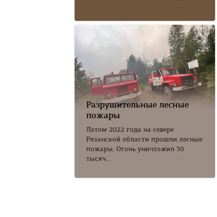
Разрушительные лесные
пожары
Летом 2022 года на севере
Рязанской области прошли лесные
пожары. Огонь уничтожил 30
тысяч...