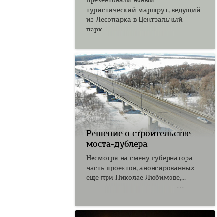
презентовали новый
туристический маршрут, ведущий
из Лесопарка в Центральный
парк...
Решение о строительстве
моста-дублера
Несмотря на смену губернатора
часть проектов, анонсированных
еще при Николае Любимове,...